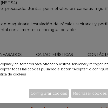
o (NSF S4)
e procesado. Juntas perimetrales en cámaras frigoríf
de maquinaria. Instalación de zócalos sanitarios y perf
ental con alimentos ni con agua potable.
NVASADOS
CARACTERÍSTICAS
CONTÁCT
ropias y de terceros para ofrecer nuestros servicios y recoger i
ceptar todas las cookies pulsando el botón “Aceptar” o configura
dustria Agroalimentaria
Industria General
ítica de cookies
Configurar cookies
Rechazar cookies