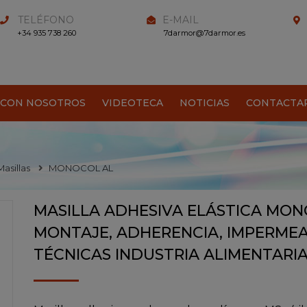
TELÉFONO
E-MAIL
+34 935 738 260
7darmor@7darmor.es
 CON NOSOTROS
VIDEOTECA
NOTICIAS
CONTACTA
Masillas
MONOCOL AL
MASILLA ADHESIVA ELÁSTICA M
MONTAJE, ADHERENCIA, IMPERMEA
TÉCNICAS INDUSTRIA ALIMENTARIA 