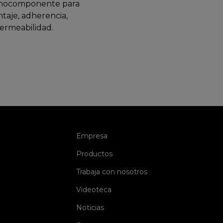
ocomponente para
taje, adherencia,
ermeabilidad.
(current)
Empresa
(current)
Productos
(current)
Trabaja con nosotros
(current)
Videoteca
(current)
Noticias