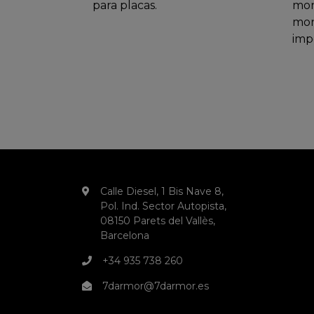
para placas.
mon
mon
imp
Calle Diesel, 1 Bis Nave 8,
Pol. Ind. Sector Autopista,
08150 Parets del Vallès,
Barcelona
+34 935 738 260
7darmor@7darmor.es