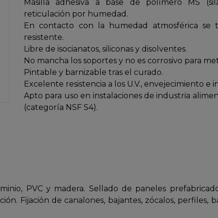
Masilla adhesiva a base de polímero MS (s
reticulación por humedad.
En contacto con la humedad atmosférica se t
resistente.
Libre de isocianatos, siliconas y disolventes.
No mancha los soportes y no es corrosivo para met
Pintable y barnizable tras el curado.
Excelente resistencia a los U.V., envejecimiento e 
Apto para uso en instalaciones de industria alime
(categoría NSF S4).
uminio, PVC y madera. Sellado de paneles prefabricad
ión. Fijación de canalones, bajantes, zócalos, perfiles, 