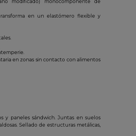
ilano modificado) monocomponente de
ransforma en un elastómero flexible y
ales.
intemperie.
ntaria en zonas sin contacto con alimentos
os y paneles sándwich. Juntas en suelos
baldosas. Sellado de estructuras metálicas,