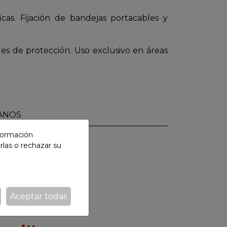
icas. Fijación de bandejas portacables y
iles de protección. Uso exclusivo en áreas
ANOS
nformación
rlas o rechazar su
Aceptar todas