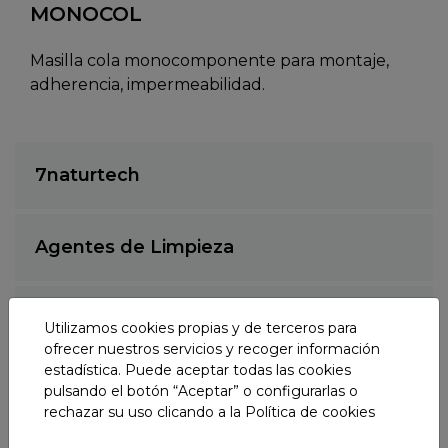
MONOCOL
Masilla cola monocomponente para montaje,
adherencia, impermeabilidad.
7naturtech
Agentes de Limpieza
Lubricación
Utilizamos cookies propias y de terceros para
ofrecer nuestros servicios y recoger información
estadística. Puede aceptar todas las cookies
Tratamiento de desagües y sanitarios
pulsando el botón “Aceptar” o configurarlas o
rechazar su uso clicando a la
Política de cookies