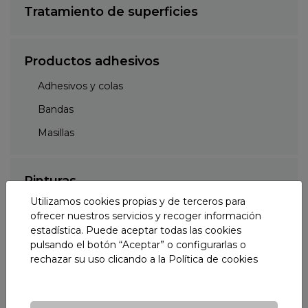
Tratamiento de superficies
Productos adhesivos
Adhesivos y colas
Bandas
Masillas
Pinturas
Utilizamos cookies propias y de terceros para
ofrecer nuestros servicios y recoger información
Desincrustantes
estadística. Puede aceptar todas las cookies
pulsando el botón “Aceptar” o configurarlas o
rechazar su uso clicando a la
Política de cookies
Decapantes