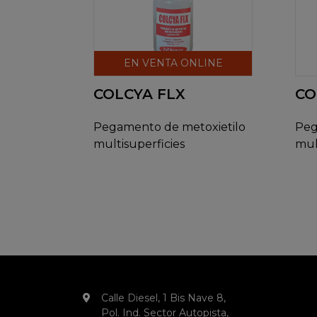
EN VENTA ONLINE
COLCYA FLX
CO
Pegamento de metoxietilo
Peg
multisuperficies
mul
Calle Diesel, 1 Bis Nave 8,
Pol. Ind. Sector Autopista,