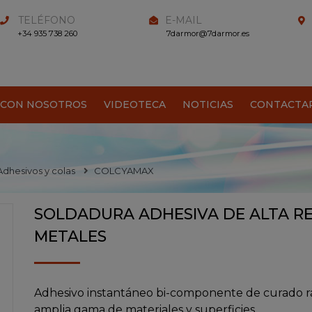
TELÉFONO
E-MAIL
+34 935 738 260
7darmor@7darmor.es
 CON NOSOTROS
VIDEOTECA
NOTICIAS
CONTACTA
Adhesivos y colas
COLCYAMAX
SOLDADURA ADHESIVA DE ALTA RES
METALES
Adhesivo instantáneo bi-componente de curado rápi
amplia gama de materiales y superficies.