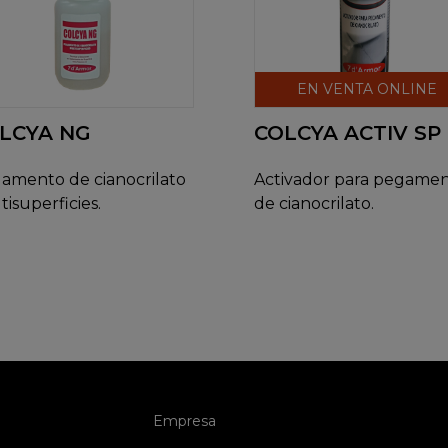
EN VENTA ONLINE
LCYA NG
COLCYA ACTIV SP
amento de cianocrilato
Activador para pegame
tisuperficies.
de cianocrilato.
(current)
Empresa