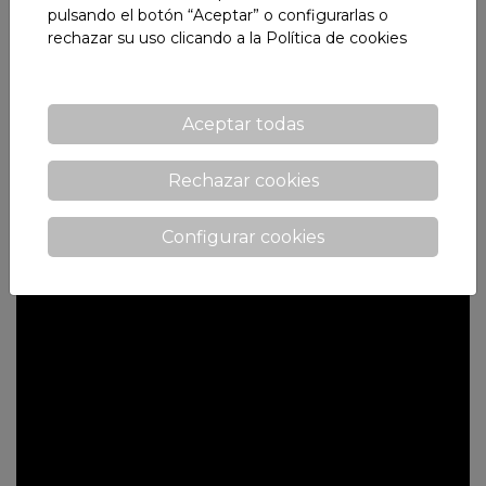
pulsando el botón “Aceptar” o configurarlas o
rechazar su uso clicando a la
Política de cookies
He leído y acepto las
condiciones de privacidad
Quiero recibir las novedades y ofertas por mail.
Aceptar todas
Rechazar cookies
Configurar cookies