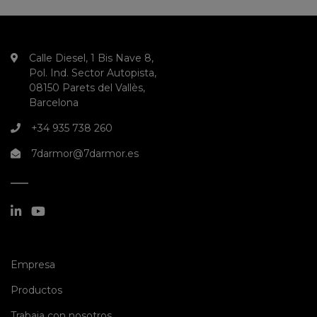
Calle Diesel, 1 Bis Nave 8,
Pol. Ind. Sector Autopista,
08150 Parets del Vallès,
Barcelona
+34 935 738 260
7darmor@7darmor.es
(current)
Empresa
(current)
Productos
(current)
Trabaja con nosotros