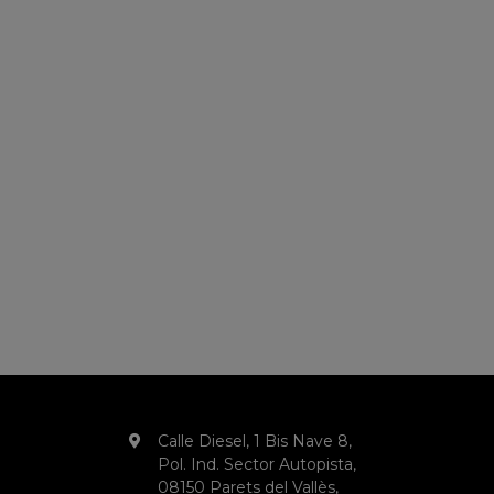
Calle Diesel, 1 Bis Nave 8,
Pol. Ind. Sector Autopista,
08150 Parets del Vallès,