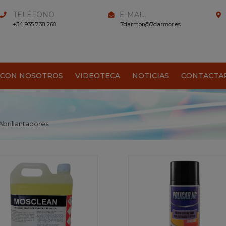
TELÉFONO
E-MAIL
+34 935 738 260
7darmor@7darmor.es
 CON NOSOTROS
VIDEOTECA
NOTICIAS
CONTACTA
Abrillantadores