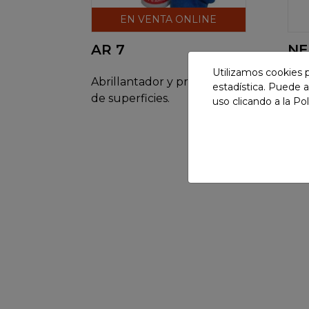
EN VENTA ONLINE
AR 7
NE
Utilizamos cookies p
Abrillantador y protector
Lim
estadística. Puede a
de superficies.
Cal
uso clicando a la
Pol
alim