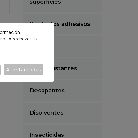
superficies
Productos adhesivos
nformación
or
rlas o rechazar su
cos.
Pinturas
Desincrustantes
Aceptar todas
Decapantes
Disolventes
Insecticidas