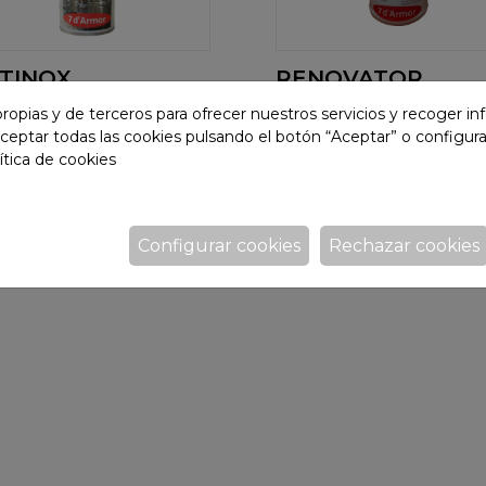
TINOX
RENOVATOR
ropias y de terceros para ofrecer nuestros servicios y recoger i
piador de inoxidable.
Renovador y abrillantad
ceptar todas las cookies pulsando el botón “Aceptar” o configura
idad contacto
para plásticos y neumáti
ítica de cookies
entario.
Configurar cookies
Rechazar cookies