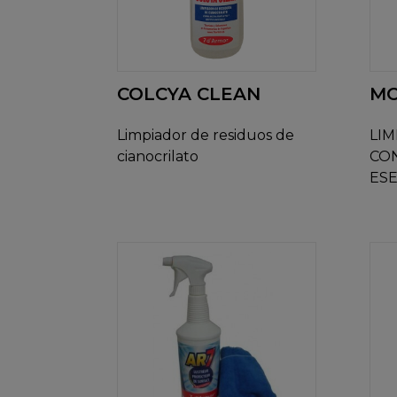
COLCYA CLEAN
MO
Limpiador de residuos de
LI
cianocrilato
CO
ESE