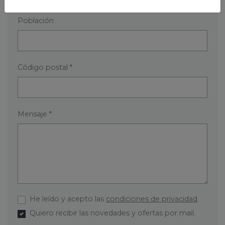
Población
Código postal *
Mensaje *
He leído y acepto las
condiciones de privacidad
Quiero recibir las novedades y ofertas por mail.