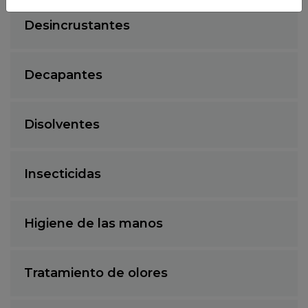
Desincrustantes
Decapantes
Disolventes
Insecticidas
Higiene de las manos
Tratamiento de olores