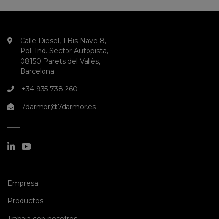
Calle Diesel, 1 Bis Nave 8,
Pol. Ind. Sector Autopista,
08150 Parets del Vallès,
Barcelona
+34 935 738 260
7darmor@7darmor.es
(current)
Empresa
(current)
Productos
(current)
Trabaja con nosotros