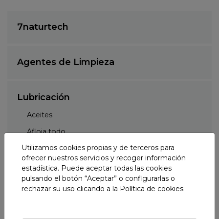
7naturtech
Agentes de Limpieza
Lubricación
Aceites
Afloja todo
Utilizamos cookies propias y de terceros para
Grasas
ofrecer nuestros servicios y recoger información
Lubricantes
estadística. Puede aceptar todas las cookies
pulsando el botón “Aceptar” o configurarlas o
Taladrinas
rechazar su uso clicando a la
Política de cookies
Tratamiento de desagües y sanitarios