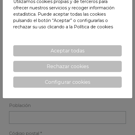
Utilizamos cookies propias y de terceros para
formulario y contactaremos con usted lo antes
ofrecer nuestros servicios y recoger información
posible
estadística. Puede aceptar todas las cookies
pulsando el botón “Aceptar” o configurarlas o
Nombre y apellidos
rechazar su uso clicando a la
Política de cookies
E-mail *
Aceptar todas
Rechazar cookies
Teléfono
Configurar cookies
Población
Código postal *