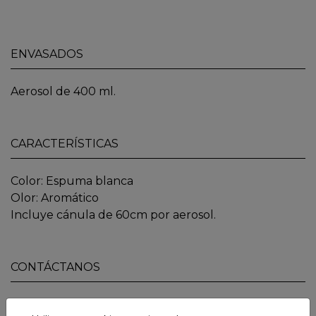
ENVASADOS
Aerosol de 400 ml.
CARACTERÍSTICAS
Color: Espuma blanca
Olor: Aromático
Incluye cánula de 60cm por aerosol.
CONTÁCTANOS
Si desea más información, rellene el siguente