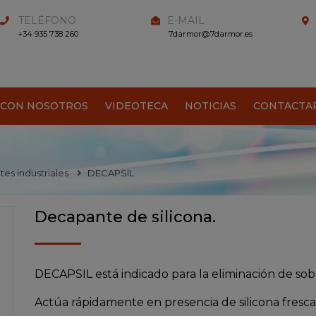
TELÉFONO
E-MAIL
+34 935 738 260
7darmor@7darmor.es
 CON NOSOTROS
VIDEOTECA
NOTICIAS
CONTACTA
es industriales
DECAPSIL
Decapante de silicona.
DECAPSIL está indicado para la eliminación de sobra
Actúa rápidamente en presencia de silicona fresca