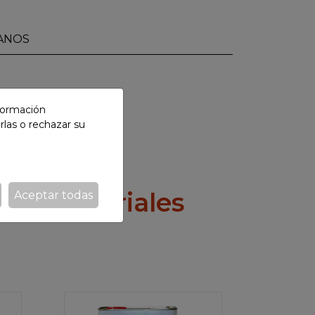
ANOS
nformación
rlas o rechazar su
s industriales
Aceptar todas