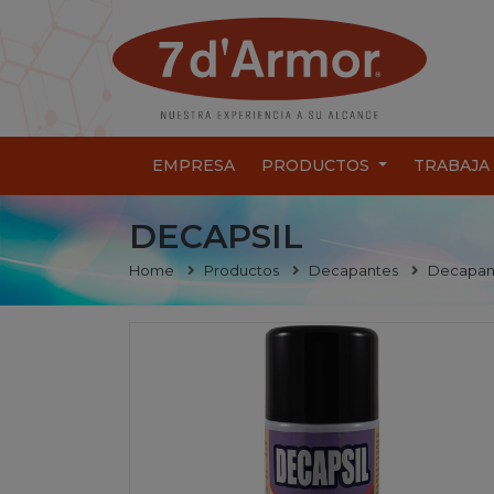
EMPRESA
PRODUCTOS
TRABAJA
DECAPSIL
Home
Productos
Decapantes
Decapant