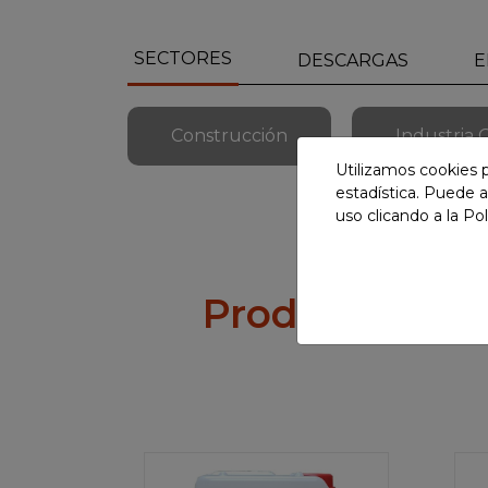
SECTORES
DESCARGAS
E
Construcción
Industria 
Utilizamos cookies p
estadística. Puede a
uso clicando a la
Pol
Productos rel