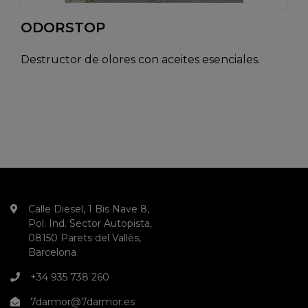
ODORSTOP
Destructor de olores con aceites esenciales.
Calle Diesel, 1 Bis Nave 8,
Pol. Ind. Sector Autopista,
08150 Parets del Vallès,
Barcelona
+34 935 738 260
7darmor@7darmor.es