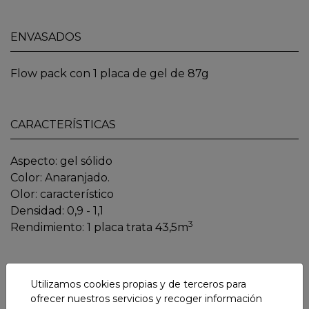
ENVASADOS
Flow pack con 1 placa de gel de 87g
CARACTERÍSTICAS
Aspecto: gel sólido
Color: Anaranjado.
Olor: característico
Densidad: 0,9 - 1,1
3
Rendimiento: 1 placa trata 43,5m
CONTÁCTANOS
Utilizamos cookies propias y de terceros para
ofrecer nuestros servicios y recoger información