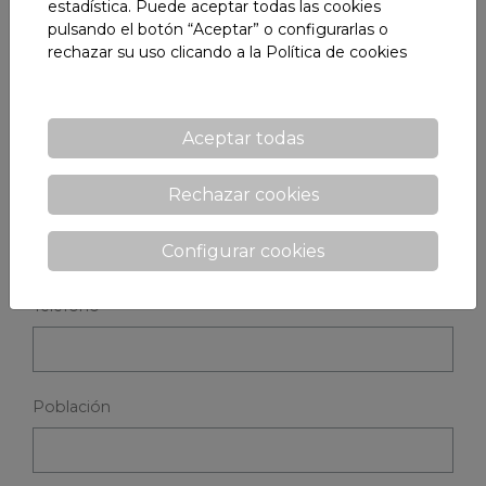
estadística. Puede aceptar todas las cookies
Si desea más información, rellene el siguente
pulsando el botón “Aceptar” o configurarlas o
formulario y contactaremos con usted lo antes
rechazar su uso clicando a la
Política de cookies
posible
Nombre y apellidos
Aceptar todas
Rechazar cookies
E-mail *
Configurar cookies
Teléfono
Población