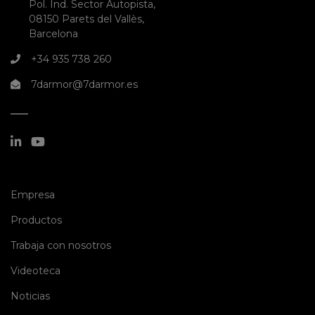
Pol. Ind. Sector Autopista,
08150 Parets del Vallès,
Barcelona
+34 935 738 260
7darmor@7darmor.es
(current)
Empresa
(current)
Productos
(current)
Trabaja con nosotros
(current)
Videoteca
(current)
Noticias