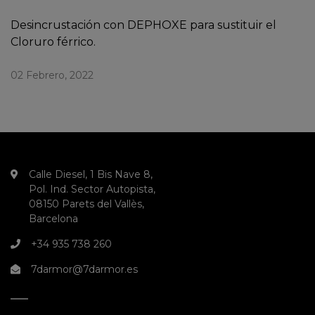
Desincrustación con DEPHOXE para sustituir el
Cloruro férrico.
02 Febrero, 2022
Calle Diesel, 1 Bis Nave 8,
Pol. Ind. Sector Autopista,
08150 Parets del Vallès,
Barcelona
+34 935 738 260
7darmor@7darmor.es