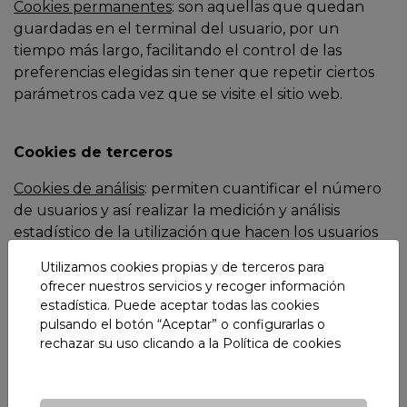
Cookies permanentes
: son aquellas que quedan
guardadas en el terminal del usuario, por un
tiempo más largo, facilitando el control de las
preferencias elegidas sin tener que repetir ciertos
parámetros cada vez que se visite el sitio web.
Cookies de terceros
Cookies de análisis
: permiten cuantificar el número
de usuarios y así realizar la medición y análisis
estadístico de la utilización que hacen los usuarios
del servicio ofertado. Para ello se analiza su
Utilizamos cookies propias y de terceros para
navegación en nuestra página web con el fin de
ofrecer nuestros servicios y recoger información
mejorar la oferta de productos o servicios que le
estadística. Puede aceptar todas las cookies
ofrecemos.
pulsando el botón “Aceptar” o configurarlas o
rechazar su uso clicando a la
Política de cookies
Conoce a los terceros:
-
Google analytics