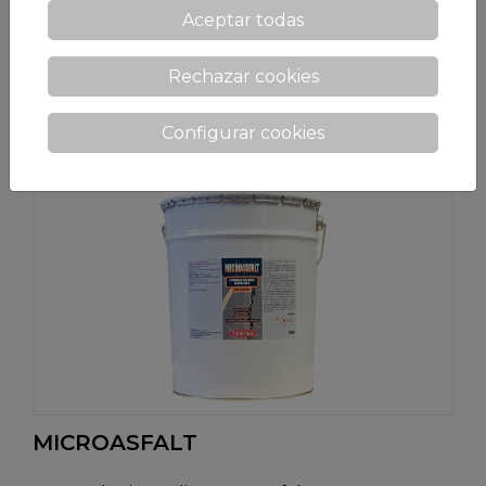
Aceptar todas
TOTSEC
Rechazar cookies
Impermeabilizante hidrófugo multi-usos
Configurar cookies
MICROASFALT