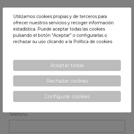
Utilizamos cookies propias y de terceros para
CONTÁCTANOS
ofrecer nuestros servicios y recoger información
estadística. Puede aceptar todas las cookies
Si desea más información, rellene el siguente
pulsando el botón “Aceptar” o configurarlas o
formulario y contactaremos con usted lo antes
rechazar su uso clicando a la
Política de cookies
posible
Nombre y apellidos
Aceptar todas
Rechazar cookies
E-mail *
Configurar cookies
Teléfono