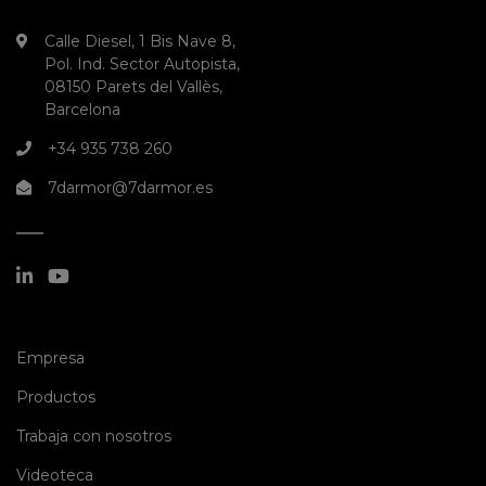
Calle Diesel, 1 Bis Nave 8,
Pol. Ind. Sector Autopista,
08150 Parets del Vallès,
Barcelona
+34 935 738 260
7darmor@7darmor.es
(current)
Empresa
(current)
Productos
(current)
Trabaja con nosotros
(current)
Videoteca